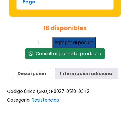
Pago
16 disponibles
Resistencia
Agregar al pedido
Pava
Electrica
Consultar por este producto
100
cantidad
Descripción
Información adicional
Código único (SKU):
R0027-0518-0342
Categoría:
Resistencias