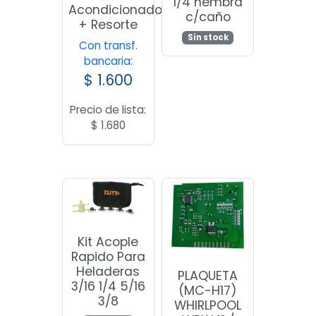
1/4 hembra
Acondicionado
c/caño
+ Resorte
Sin stock
Con transf.
bancaria:
$
1.600
Precio de lista:
$
1.680
Kit Acople
Rapido Para
Heladeras
PLAQUETA
3/16 1/4 5/16
(MC-H17)
3/8
WHIRLPOOL