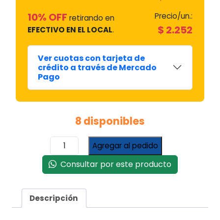
10% OFF
Precio/un.:
retirando en
$
2.252
EFECTIVO EN EL LOCAL
.
Ver cuotas con tarjeta de
crédito a través de Mercado
Pago
8 disponibles
Relay
Agregar al pedido
Ptc
Mz
Consultar por este producto
4
Contactos
#er-
Descripción
ptz4
cantidad