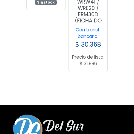
WRW41 /
Sin stock
WRE29 /
ERM30D
(FICHA DO
Con transf.
bancaria:
$
30.368
Precio de lista:
$
31.886