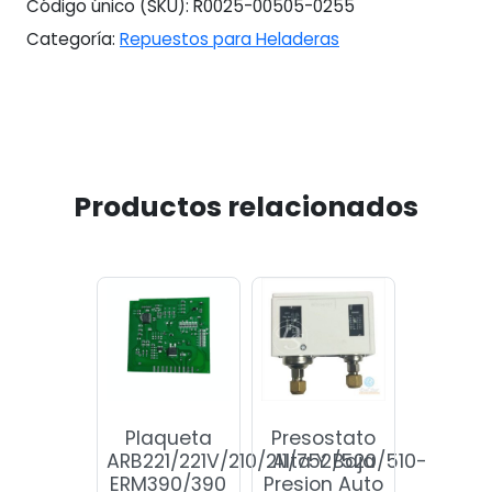
Código único (SKU):
R0025-00505-0255
Categoría:
Repuestos para Heladeras
Productos relacionados
Plaqueta
Presostato
ARB221/221V/210/211/752/520/510-
Alta Y Baja
ERM390/390
Presion Auto