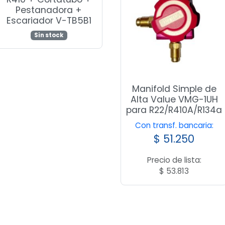
Pestanadora +
Escariador V-TB5B1
Sin stock
Manifold Simple de
Alta Value VMG-1UH
para R22/R410A/R134a
Con transf. bancaria:
$
51.250
Precio de lista:
$
53.813