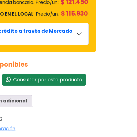
$
121.450
ncia bancaria.
Precio/un.:
$
115.930
O EN EL LOCAL
.
Precio/un.:
 crédito a través de Mercado
sponibles
Consultar por este producto
n adicional
3
eración