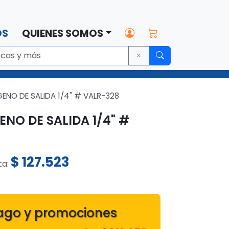
OS
QUIENES SOMOS
ENO DE SALIDA 1/4" # VALR-328
NO DE SALIDA 1/4" #
$
127.523
ta:
1
ago y promociones