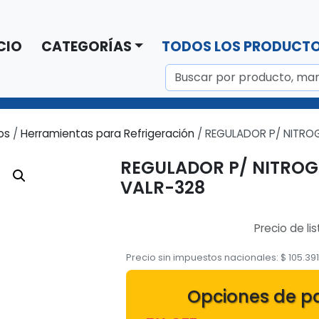
CIO
CATEGORÍAS
TODOS LOS PRODUCT
os
/
Herramientas para Refrigeración
/ REGULADOR P/ NITROG
REGULADOR P/ NITROGE
VALR-328
Precio de lis
Precio sin impuestos nacionales:
$
105.39
Opciones de p