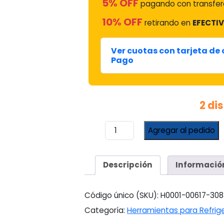
5% OFF
pagando con transfere
10% OFF
retirando en
EFECTIV
Ver cuotas con tarjeta de
Pago
2 di
REGULADOR
Agregar al pedido
P/
NITROGENO
DE
Descripción
Informació
SALIDA
1/4"
#
Código único (SKU):
H0001-00617-308
VALR-
Categoría:
Herramientas para Refrig
328