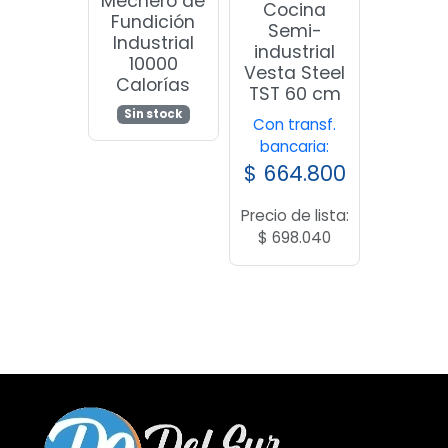
Mechero de
Cocina
Fundición
Semi-
Industrial
industrial
10000
Vesta Steel
Calorías
TST 60 cm
Sin stock
Con transf.
bancaria:
$
664.800
Precio de lista:
$
698.040