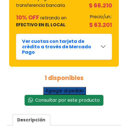
$
66.210
transferencia bancaria.
10% OFF
Precio/un.:
retirando en
$
63.201
EFECTIVO EN EL LOCAL
.
Ver cuotas con tarjeta de
crédito a través de Mercado
Pago
1 disponibles
Quemador
Agregar al pedido
Industrial
Consultar por este producto
Spv
8
C/pata
Descripción
-
C/robinete