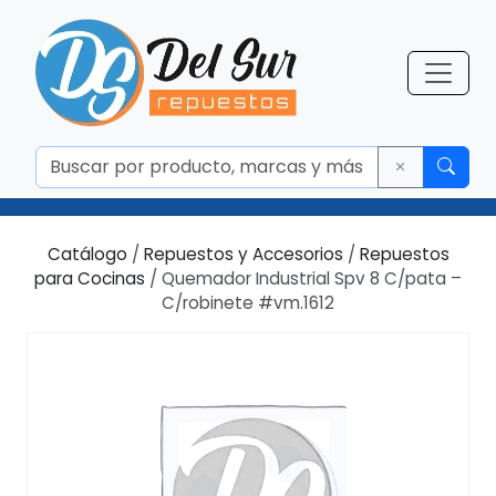
Catálogo
/
Repuestos y Accesorios
/
Repuestos
para Cocinas
/ Quemador Industrial Spv 8 C/pata –
C/robinete #vm.1612