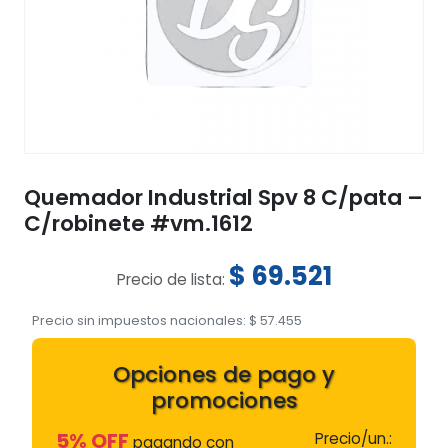
Quemador Industrial Spv 8 C/pata –
C/robinete #vm.1612
$
69.521
Precio de lista:
Precio sin impuestos nacionales:
$
57.455
Opciones de pago y
promociones
5% OFF
Precio/un.:
pagando con