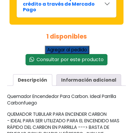
crédito a través de Mercado
Pago
1 disponibles
Quemador
Agregar al pedido
Encendedor
Consultar por este producto
Para
Carbon.
Ideal
Descripción
Información adicional
Parrilla
Carbonfuego
cantidad
Quemador Encendedor Para Carbon. Ideal Parrilla
Carbonfuego
QUEMADOR TUBULAR PARA ENCENDER CARBON
- IDEAL PARA SER UTILIZADO PARA EL ENCENDIDO MAS
RÁPIDO DEL CARBON EN PARRILLA ---> BASTA DE