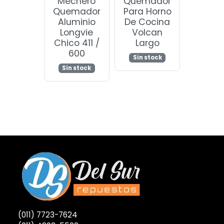
Mechero
Quemador
Quemador
Para Horno
Aluminio
De Cocina
Longvie
Volcan
Chico 411 /
Largo
600
Sin stock
Sin stock
(011) 7723-7624