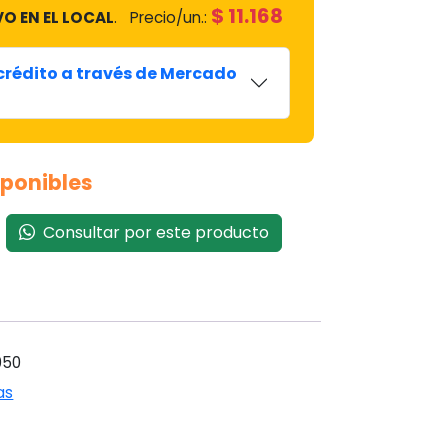
$
11.168
VO EN EL LOCAL
.
Precio/un.:
 crédito a través de Mercado
sponibles
Consultar por este producto
050
as