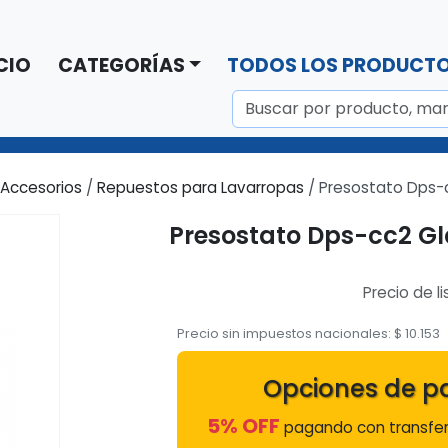
CIO
CATEGORÍAS
TODOS LOS PRODUCT
 Accesorios
/
Repuestos para Lavarropas
/ Presostato Dps-
Presostato Dps-cc2 G
Precio de li
Precio sin impuestos nacionales:
$
10.153
Opciones de p
5% OFF
pagando con transfer