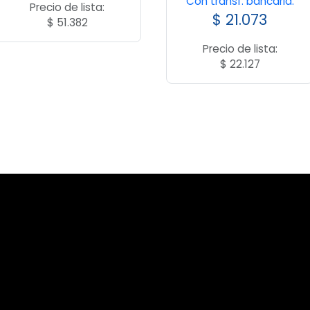
Con transf. bancaria:
Precio de lista:
$
21.073
$
51.382
Precio de lista:
$
22.127