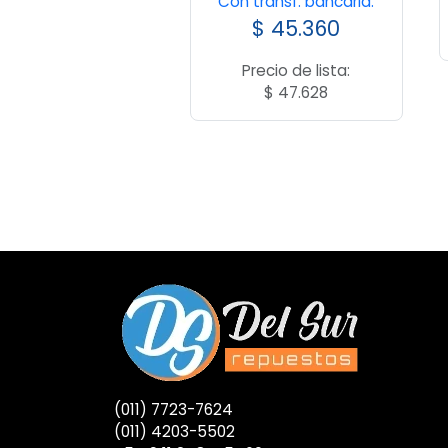
Con transf. bancaria:
$
45.360
Precio de lista:
$
47.628
(011) 7723-7624
(011) 4203-5502