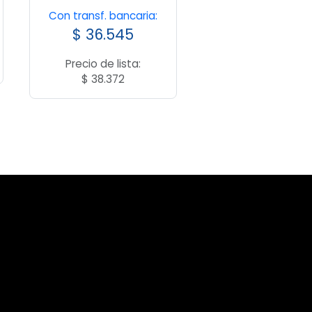
Con transf. bancaria:
$
36.545
Precio de lista:
$
38.372