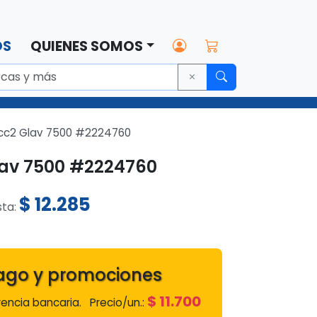
OS
QUIENES SOMOS
cc2 Glav 7500 #2224760
lav 7500 #2224760
$
12.285
sta:
ago y promociones
$
11.700
encia bancaria.
Precio/un.: