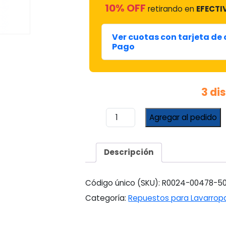
10% OFF
retirando en
EFECTI
Ver cuotas con tarjeta de
Pago
3 di
Presostato
Agregar al pedido
Dps-
cc2
Glav
Descripción
7500
#2224760
cantidad
Código único (SKU):
R0024-00478-5
Categoría:
Repuestos para Lavarrop