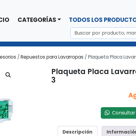
CIO
CATEGORÍAS
TODOS LOS PRODUCT
esorios
/
Repuestos para Lavarropas
/ Plaqueta Placa Lavar
Plaqueta Placa Lavarr
3
A
Consultar 
Descripción
Informació