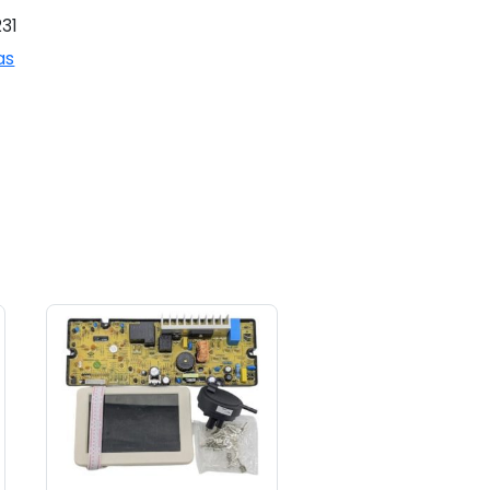
31
as