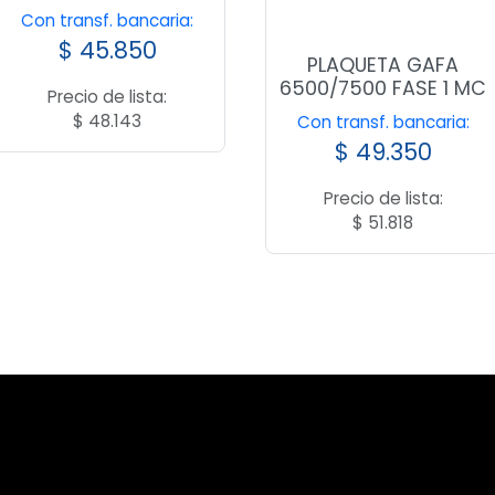
Con transf. bancaria:
$
45.850
PLAQUETA GAFA
6500/7500 FASE 1 MC
Precio de lista:
$
48.143
Con transf. bancaria:
$
49.350
Precio de lista:
$
51.818