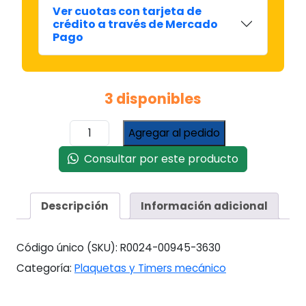
Ver cuotas con tarjeta de
crédito a través de Mercado
Pago
3 disponibles
PLAQUETA
Agregar al pedido
DREAN
CONCEPT
Consultar por este producto
156
9
LED
Descripción
Información adicional
BOTONES
BAJOS
CON
Código único (SKU):
R0024-00945-3630
PALAS
Categoría:
Plaquetas y Timers mecánico
cantidad