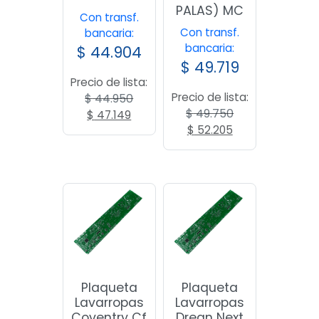
PALAS) MC
Con transf.
Con transf.
bancaria:
bancaria:
$
44.904
$
49.719
Precio de lista:
Precio de lista:
$
44.950
$
49.750
El
El
$
47.149
El
El
precio
precio
$
52.205
precio
precio
original
actual
original
actual
era:
es:
era:
es:
$ 44.950.
$ 47.149.
$ 49.750.
$ 52.205.
Plaqueta
Plaqueta
Lavarropas
Lavarropas
Coventry Cf
Drean Next