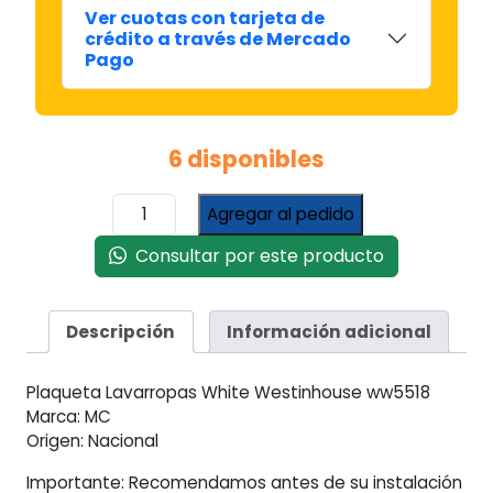
Ver cuotas con tarjeta de
crédito a través de Mercado
Pago
6 disponibles
Plaqueta
Agregar al pedido
Lavarropas
White
Consultar por este producto
Westinghouse
Ww5518
Mc
Descripción
Información adicional
cantidad
Plaqueta Lavarropas White Westinhouse ww5518
Marca: MC
Origen: Nacional
Importante: Recomendamos antes de su instalación