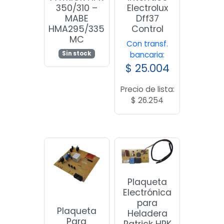
350/310 –
Electrolux
MABE
Dff37
HMA295/335
Control
MC
Con transf.
Sin stock
bancaria:
$
25.004
Precio de lista:
$
26.254
Plaqueta
Electrónica
para
Plaqueta
Heladera
Para
Patrick HPK