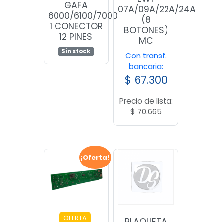
GAFA
07A/09A/22A/24A
6000/6100/7000
(8
1 CONECTOR
BOTONES)
12 PINES
MC
Sin stock
Con transf.
bancaria:
$
67.300
Precio de lista:
$
70.665
¡Oferta!
OFERTA
PLAQUETA