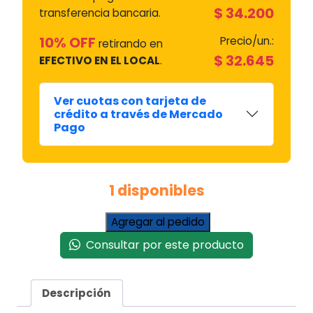
$
34.200
transferencia bancaria.
10% OFF
Precio/un.:
retirando en
$
32.645
EFECTIVO EN EL LOCAL
.
Ver cuotas con tarjeta de
crédito a través de Mercado
Pago
1 disponibles
Plaqueta
Agregar al pedido
Electronica
Consultar por este producto
Control
Elac
209-
Descripción
210
Y