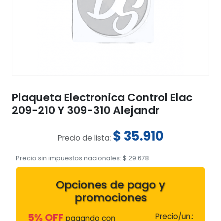
Plaqueta Electronica Control Elac
209-210 Y 309-310 Alejandr
$
35.910
Precio de lista:
Precio sin impuestos nacionales:
$
29.678
Opciones de pago y
promociones
5% OFF
Precio/un.:
pagando con