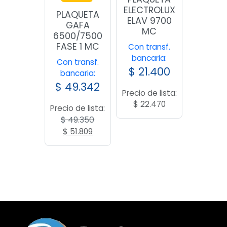
ELECTROLUX
PLAQUETA
ELAV 9700
GAFA
MC
6500/7500
FASE 1 MC
Con transf.
bancaria:
Con transf.
$
21.400
bancaria:
$
49.342
Precio de lista:
$
22.470
Precio de lista:
$
49.350
El
El
$
51.809
precio
precio
original
actual
era:
es:
$ 49.350.
$ 51.809.