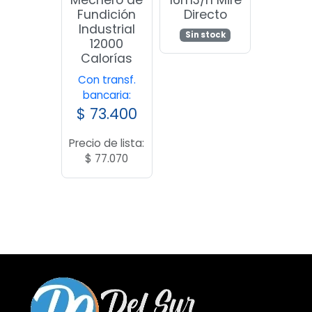
Mechero de
16m3/h Mire
Fundición
Directo
Industrial
Sin stock
12000
Calorías
Con transf.
bancaria:
$
73.400
Precio de lista:
$
77.070