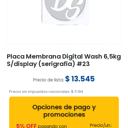
Placa Membrana Digital Wash 6,5kg
S/display (serigrafia) #23
$
13.545
Precio de lista:
Precio sin impuestos nacionales:
$
11.194
Opciones de pago y
promociones
5% OFF
Precio/un.:
pagando con