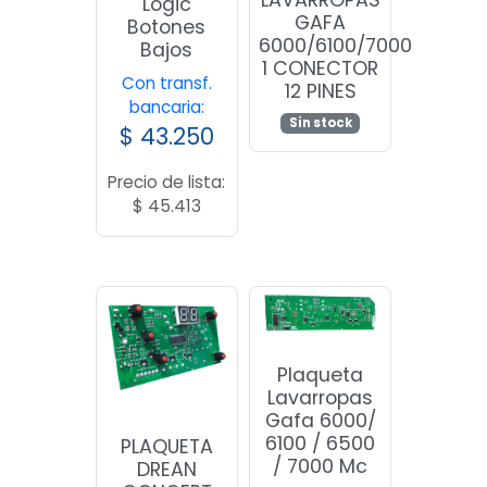
LAVARROPAS
Logic
GAFA
Botones
6000/6100/7000
Bajos
1 CONECTOR
Con transf.
12 PINES
bancaria:
Sin stock
$
43.250
Precio de lista:
$
45.413
Plaqueta
Lavarropas
Gafa 6000/
6100 / 6500
PLAQUETA
/ 7000 Mc
DREAN