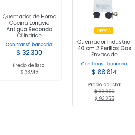
Quemador de Horno
Cocina Longvie
Antigua Redondo
OFERTA
Cilíndrico
Quemador Industrial
Con transf. bancaria:
40 cm 2 Perillas Gas
$
32.300
Envasado
Con transf. bancaria:
Precio de lista:
$
88.814
$
33.915
Precio de lista:
$
88.850
El
El
$
93.255
precio
precio
original
actual
era:
es:
$ 88.850.
$ 93.255.