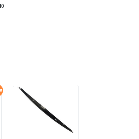
10
a!