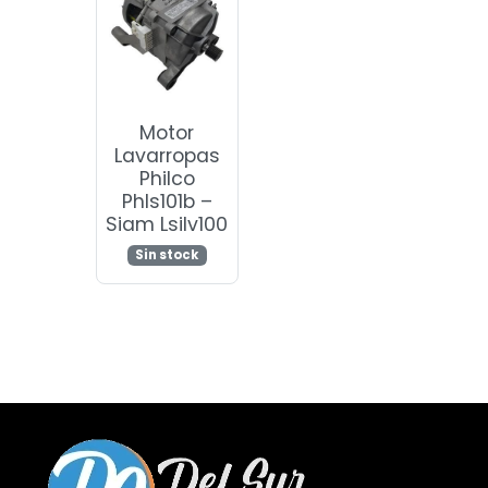
Motor
Lavarropas
Philco
Phls101b –
Siam Lsilv100
Sin stock