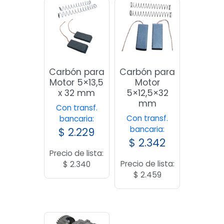
Carbón para
Carbón para
Motor 5×13,5
Motor
x 32 mm
5×12,5×32
mm
Con transf.
Con transf.
bancaria:
bancaria:
$
2.229
$
2.342
Precio de lista:
Precio de lista:
$
2.340
$
2.459