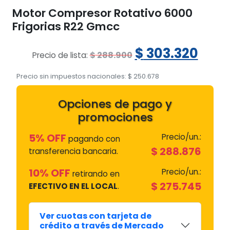
Motor Compresor Rotativo 6000
Frigorias R22 Gmcc
El
El
$
303.320
$
288.900
Precio de lista:
precio
prec
Precio sin impuestos nacionales:
$
250.678
original
actu
Opciones de pago y
era:
es:
promociones
$ 288.900.
$ 30
5% OFF
Precio/un.:
pagando con
$
288.876
transferencia bancaria.
10% OFF
Precio/un.:
retirando en
$
275.745
EFECTIVO EN EL LOCAL
.
Ver cuotas con tarjeta de
crédito a través de Mercado