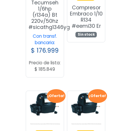
Tecumseh
Compresor
1/6hp
Embraco 1/10
(r134a) Bt
R134
220v/50hz
#eemi30 Er
#sicathg1346yg
Sin stock
Con transf.
bancaria:
$
176.999
Precio de lista:
$
185.849
¡Oferta!
¡Oferta!