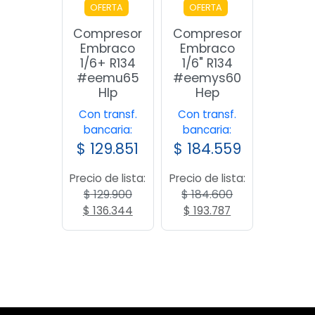
OFERTA
OFERTA
Compresor
Compresor
Embraco
Embraco
1/6+ R134
1/6" R134
#eemu65
#eemys60
Hlp
Hep
Con transf.
Con transf.
bancaria:
bancaria:
$
129.851
$
184.559
Precio de lista:
Precio de lista:
$
129.900
$
184.600
El
El
El
El
$
136.344
$
193.787
precio
precio
precio
precio
original
actual
original
actual
era:
es:
era:
es:
$ 129.900.
$ 136.344.
$ 184.600.
$ 193.787.