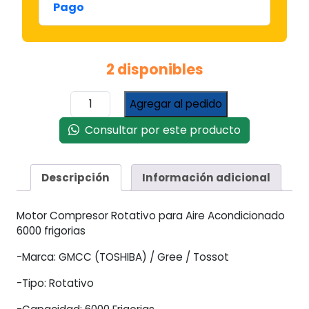
Pago
2 disponibles
Motor
Agregar al pedido
Compresor
Rotativo
Consultar por este producto
6000
Frigorias
R22
Descripción
Información adicional
Gmcc
cantidad
Motor Compresor Rotativo para Aire Acondicionado
6000 frigorias
-Marca: GMCC (TOSHIBA) / Gree / Tossot
-Tipo: Rotativo