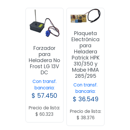
Plaqueta
Electrónica
para
Forzador
Heladera
para
Patrick HPK
Heladera No
310/350 y
Frost LG 13V
Mabe HMA
DC
285/295
Con transf.
Con transf.
bancaria:
bancaria:
$
57.450
$
36.549
Precio de lista:
Precio de lista:
$
60.323
$
38.376