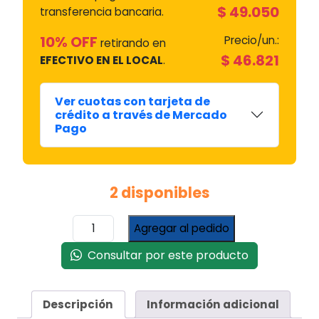
$
49.050
transferencia bancaria.
10% OFF
Precio/un.:
retirando en
$
46.821
EFECTIVO EN EL LOCAL
.
Ver cuotas con tarjeta de
crédito a través de Mercado
Pago
2 disponibles
Manguera
Agregar al pedido
Alto
Vacio
Consultar por este producto
1.8
Mt
Conexión
Descripción
Información adicional
3/8