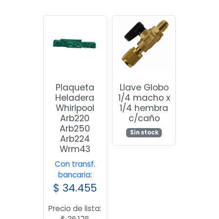
Plaqueta
Llave Globo
Heladera
1/4 macho x
Whirlpool
1/4 hembra
Arb220
c/caño
Arb250
Sin stock
Arb224
Wrm43
Con transf.
bancaria:
$
34.455
Precio de lista: