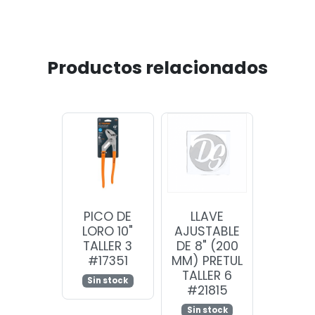
Productos relacionados
PICO DE
LLAVE
LORO 10"
AJUSTABLE
TALLER 3
DE 8" (200
#17351
MM) PRETUL
TALLER 6
Sin stock
#21815
Sin stock