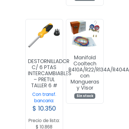
Manifold
DESTORNILLADOR
Cooltech
C/ 6 PTAS
R410A/R22/R134A/R404
INTERCAMBIABLES
con
– PRETUL
Mangueras
TALLER 6 #
y Visor
Con transf.
Sin stock
bancaria:
$
10.350
Precio de lista:
$
10.868