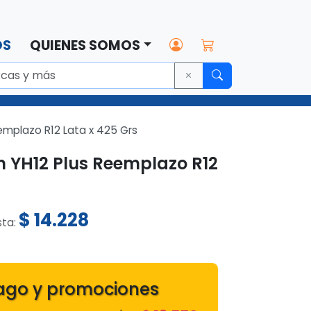
OS
QUIENES SOMOS
emplazo R12 Lata x 425 Grs
n YH12 Plus Reemplazo R12
$
14.228
sta:
ago y promociones