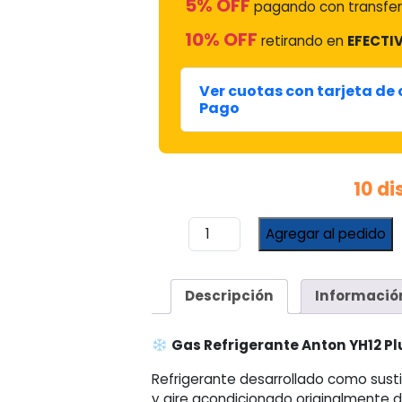
5% OFF
pagando con transfer
10% OFF
retirando en
EFECTIV
Ver cuotas con tarjeta de
Pago
10 d
Gas
Agregar al pedido
Refrigerante
Anton
YH12
Descripción
Informació
Plus
Reemplazo
R12
Gas Refrigerante Anton YH12 Pl
Lata
Refrigerante desarrollado como susti
x
y aire acondicionado originalmente d