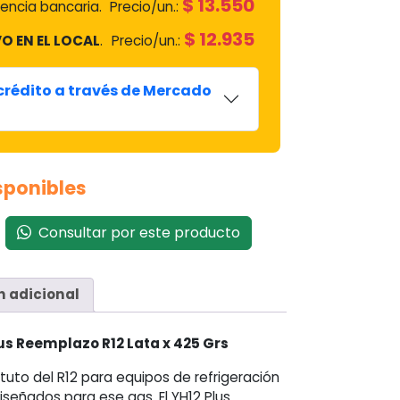
$
13.550
encia bancaria.
Precio/un.:
$
12.935
O EN EL LOCAL
.
Precio/un.:
 crédito a través de Mercado
isponibles
Consultar por este producto
n adicional
us Reemplazo R12 Lata x 425 Grs
tuto del R12 para equipos de refrigeración
iseñados para ese gas. El YH12 Plus