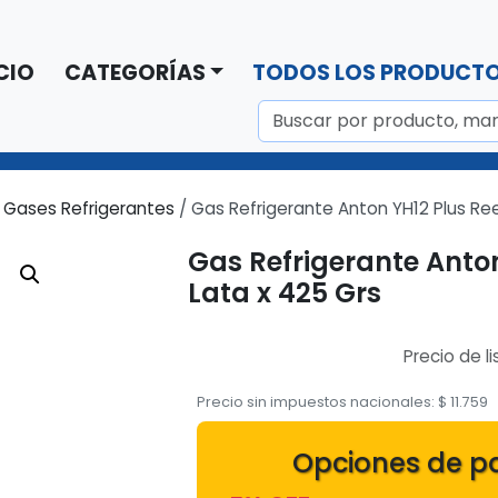
CIO
CATEGORÍAS
TODOS LOS PRODUCT
/
Gases Refrigerantes
/ Gas Refrigerante Anton YH12 Plus Re
Gas Refrigerante Anto
Lata x 425 Grs
Precio de li
Precio sin impuestos nacionales:
$
11.759
Opciones de p