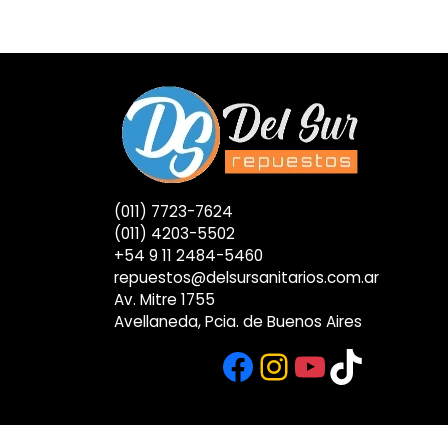
(011) 7723-7624
(011) 4203-5502
+54 9 11 2484-5460
repuestos@delsursanitarios.com.ar
Av. Mitre 1755
Avellaneda, Pcia. de Buenos Aires
Facebook
Instagram
YouTub
TikTok