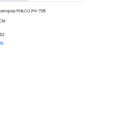
varropas PHILCO PH-708
5CM
02
as