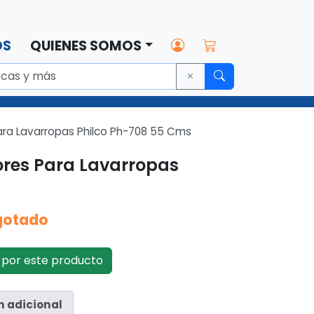
OS
QUIENES SOMOS
ra Lavarropas Philco Ph-708 55 Cms
res Para Lavarropas
gotado
por este producto
n adicional