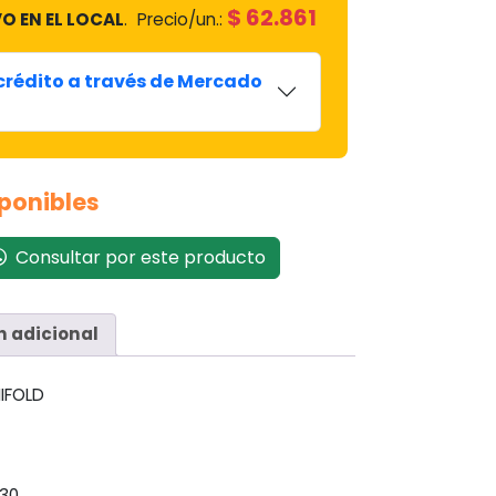
$
62.861
O EN EL LOCAL
.
Precio/un.:
 crédito a través de Mercado
sponibles
Consultar por este producto
n adicional
IFOLD
30