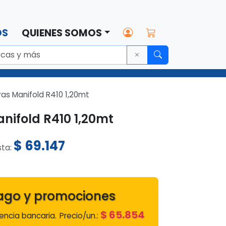
OS
QUIENES SOMOS
as Manifold R410 1,20mt
ifold R410 1,20mt
$
69.147
sta:
ago y promociones
$
65.854
ncia bancaria.
Precio/un.: