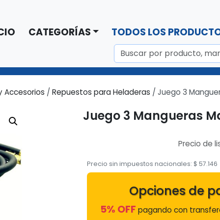
CIO
CATEGORÍAS
TODOS LOS PRODUCT
y Accesorios
/
Repuestos para Heladeras
/ Juego 3 Manguer
Juego 3 Mangueras Man
Precio de li
Precio sin impuestos nacionales:
$
57.146
Opciones de p
5% OFF
pagando con transfere