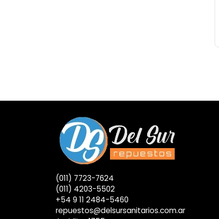
(011) 7723-7624
(011) 4203-5502
+54 9 11 2484-5460
repuestos@delsursanitarios.com.ar