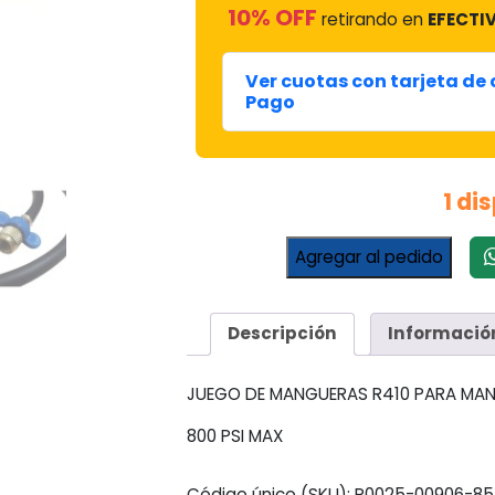
10% OFF
retirando en
EFECTIV
Ver cuotas con tarjeta de
Pago
1 di
Juego
Agregar al pedido
3
Mangueras
Manifold
Descripción
Informació
R410
1,20mt
cantidad
JUEGO DE MANGUERAS R410 PARA MAN
800 PSI MAX
Código único (SKU):
R0025-00906-85