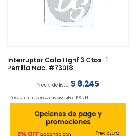
Interruptor Gafa Hgnf 3 Ctos-1
Perrilla Nac. #73018
$
8.245
Precio de lista:
Precio sin impuestos nacionales:
$
6.814
Opciones de pago y
promociones
5% OFF
Precio/un.:
pagando con