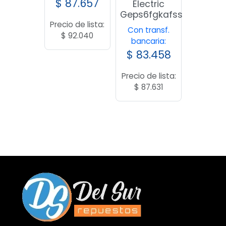
$
87.657
Electric
Geps6fgkafss
Precio de lista:
Con transf.
$
92.040
bancaria:
$
83.458
Precio de lista:
$
87.631