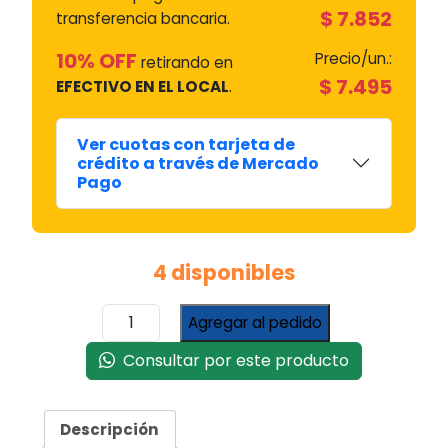
$
7.852
transferencia bancaria.
10% OFF
Precio/un.:
retirando en
$
7.495
EFECTIVO EN EL LOCAL
.
Ver cuotas con tarjeta de
crédito a través de Mercado
Pago
4 disponibles
Interruptor
Agregar al pedido
Gafa
Hgnf
Consultar por este producto
3
Ctos-
1
Descripción
Perrilla