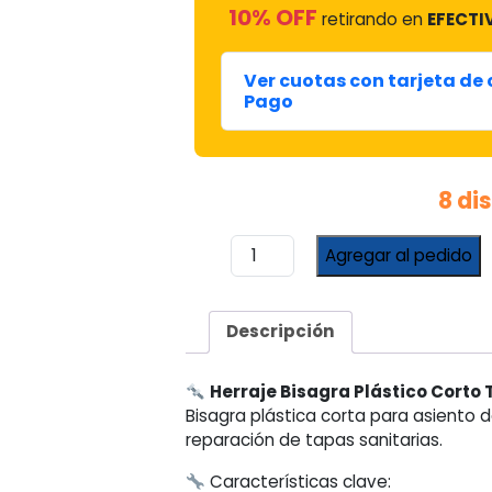
10% OFF
retirando en
EFECTI
Ver cuotas con tarjeta de
Pago
8 di
Herraje
Agregar al pedido
Bisagra
Plástico
Corto
Descripción
Tossal
cantidad
Herraje Bisagra Plástico Corto 
Bisagra plástica corta para asiento 
reparación de tapas sanitarias.
Características clave: