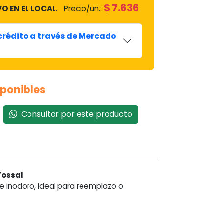
$
7.636
VO EN EL LOCAL
.
Precio/un.:
 crédito a través de Mercado
sponibles
Consultar por este producto
Tossal
de inodoro, ideal para reemplazo o