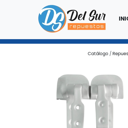
INI
Catálogo
/
Repues