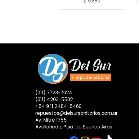
$
5.880
(011) 7723-7624
(011) 4203-5502
+54 9 11 2484-5460
repuestos@delsursanitarios.com.ar
Av. Mitre 1755
Avellaneda, Pcia. de Buenos Aires