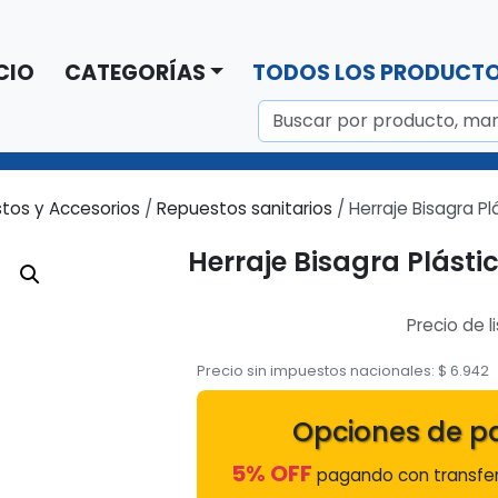
CIO
CATEGORÍAS
TODOS LOS PRODUCT
tos y Accesorios
/
Repuestos sanitarios
/ Herraje Bisagra Pl
Herraje Bisagra Plásti
Precio de l
Precio sin impuestos nacionales:
$
6.942
Opciones de p
5% OFF
pagando con transfer