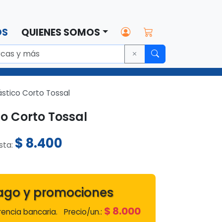
OS
QUIENES SOMOS
ástico Corto Tossal
co Corto Tossal
$
8.400
ista:
ago y promociones
$
8.000
encia bancaria.
Precio/un.: