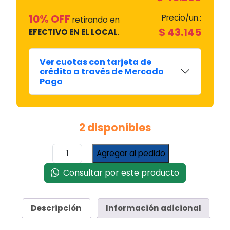
10% OFF
Precio/un.:
retirando en
$
43.145
EFECTIVO EN EL LOCAL
.
Ver cuotas con tarjeta de
crédito a través de Mercado
Pago
2 disponibles
FUNDA
Agregar al pedido
IMPERMEABLE
P/PARRILLA
Consultar por este producto
S/CARRO
1821
#1804
Descripción
Información adicional
cantidad