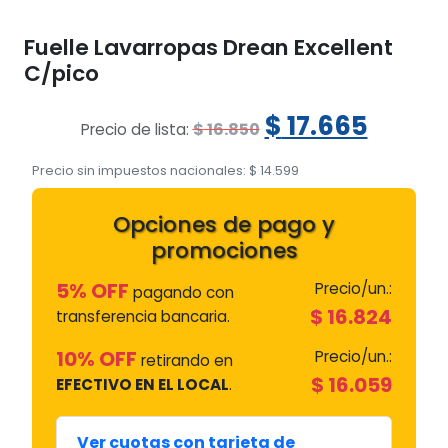
Fuelle Lavarropas Drean Excellent
C/pico
El
El
$
17.665
$
16.850
Precio de lista:
precio
preci
Precio sin impuestos nacionales:
$
14.599
original
actua
Opciones de pago y
era:
es:
promociones
$ 16.850.
$ 17.6
5% OFF
Precio/un.:
pagando con
$
16.824
transferencia bancaria.
10% OFF
Precio/un.:
retirando en
$
16.059
EFECTIVO EN EL LOCAL
.
Ver cuotas con tarjeta de