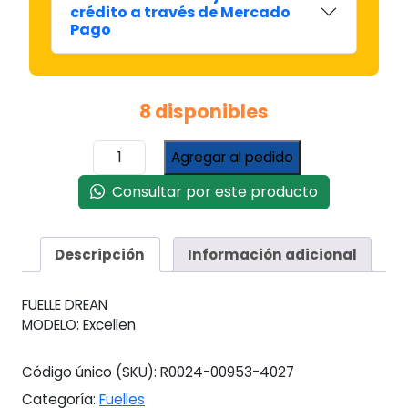
crédito a través de Mercado
Pago
8 disponibles
Fuelle
Agregar al pedido
Lavarropas
Drean
Consultar por este producto
Excellent
C/pico
cantidad
Descripción
Información adicional
FUELLE DREAN
MODELO: Excellen
Código único (SKU):
R0024-00953-4027
Categoría:
Fuelles