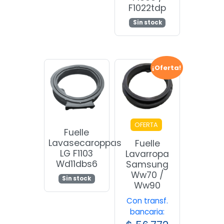
F1022tdp
Sin stock
¡Oferta!
OFERTA
Fuelle
Lavasecaroppas
Fuelle
LG F1103
Lavarropa
Wd11dbs6
Samsung
Ww70 /
Sin stock
Ww90
Con transf.
bancaria: