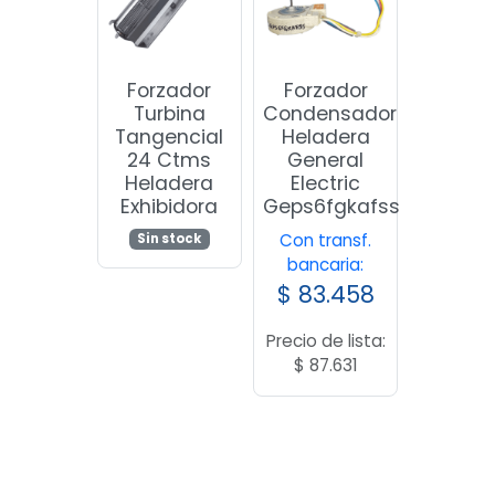
Forzador
Forzador
Turbina
Condensador
Tangencial
Heladera
24 Ctms
General
Heladera
Electric
Exhibidora
Geps6fgkafss
Con transf.
Sin stock
bancaria:
$
83.458
Precio de lista:
$
87.631