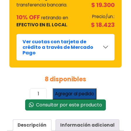
$
19.300
transferencia bancaria.
10% OFF
Precio/un.:
retirando en
$
18.423
EFECTIVO EN EL LOCAL
.
Ver cuotas con tarjeta de
crédito a través de Mercado
Pago
8 disponibles
Filtro
Agregar al pedido
Carbon
Activado
Consultar por este producto
Campanas
Sin
Salida
Descripción
Información adicional
TST