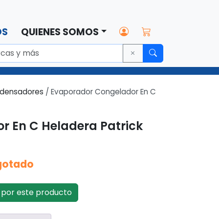
OS
QUIENES SOMOS
ndensadores
/ Evaporador Congelador En C
r En C Heladera Patrick
gotado
por este producto