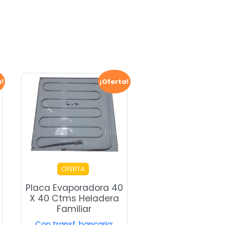
a!
¡Oferta!
OFERTA
Placa Evaporadora 40
X 40 Ctms Heladera
Familiar
Con transf. bancaria: