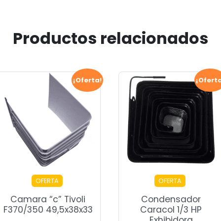
Productos relacionados
¡Oferta!
¡Ofert
OFERTA
OFERTA
Camara “c” Tivoli
Condensador
F370/350 49,5x38x33
Caracol 1/3 HP
Exhibidora