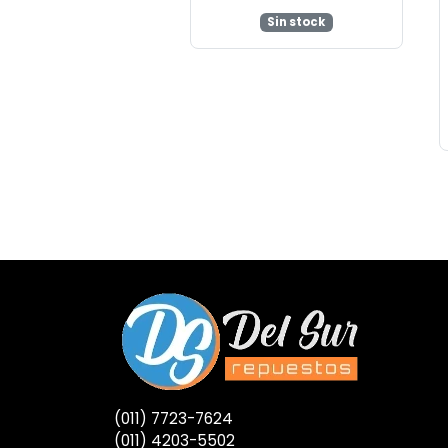
Sin stock
(011) 7723-7624
(011) 4203-5502