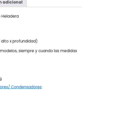
n adicional
e Heladera
 alto x profundidad)
 modelos, siempre y cuando las medidas
9
dores/ Condensadores