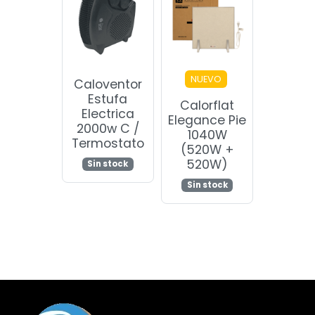
NUEVO
Caloventor
Estufa
Calorflat
Electrica
Elegance Pie
2000w C /
1040W
Termostato
(520W +
520W)
Sin stock
Sin stock