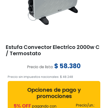
Estufa Convector Electrico 2000w C
/ Termostato
$
58.380
Precio de lista:
Precio sin impuestos nacionales:
$
48.248
Opciones de pago y
promociones
5% OFF
Precio/un.:
pagando con