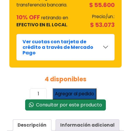
$
55.600
transferencia bancaria.
10% OFF
Precio/un.:
retirando en
$
53.073
EFECTIVO EN EL LOCAL
.
Ver cuotas con tarjeta de
crédito a través de Mercado
Pago
4 disponibles
Estufa
Agregar al pedido
Convector
Electrico
Consultar por este producto
2000w
C
/
Descripción
Información adicional
Termostato