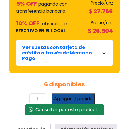
5% OFF
Precio/un.:
pagando con
$
27.766
transferencia bancaria.
10% OFF
Precio/un.:
retirando en
$
26.504
EFECTIVO EN EL LOCAL
.
Ver cuotas con tarjeta de
crédito a través de Mercado
Pago
6 disponibles
Estante
Agregar al pedido
Rejilla
Extensible
Consultar por este producto
para
Horno
Eléctrico