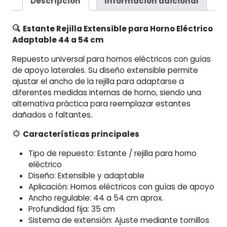
Descripción
Información adicional
Adaptable
44
Estante Rejilla Extensible para Horno Eléctrico
a
Adaptable 44 a 54 cm
54
cm
Repuesto universal para hornos eléctricos con guías
cantidad
de apoyo laterales. Su diseño extensible permite
ajustar el ancho de la rejilla para adaptarse a
diferentes medidas internas de horno, siendo una
alternativa práctica para reemplazar estantes
dañados o faltantes.
Características principales
Tipo de repuesto: Estante / rejilla para horno
eléctrico
Diseño: Extensible y adaptable
Aplicación: Hornos eléctricos con guías de apoyo
Ancho regulable: 44 a 54 cm aprox.
Profundidad fija: 35 cm
Sistema de extensión: Ajuste mediante tornillos