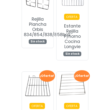
OFERTA
Rejilla
Plancha
Estante
Orbis
Rejilla
834/854/838/858bc2
P/horno
Cocina
Sin stock
Longvie
Sin stock
¡Oferta!
¡Oferta!
OFERTA
OFERTA