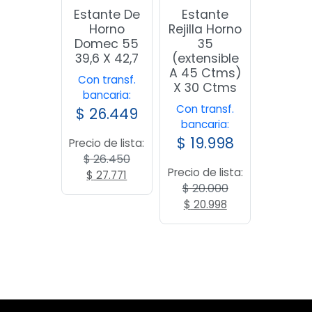
Estante De
Estante
Horno
Rejilla Horno
Domec 55
35
39,6 X 42,7
(extensible
A 45 Ctms)
Con transf.
X 30 Ctms
bancaria:
Con transf.
$
26.449
bancaria:
$
19.998
Precio de lista:
$
26.450
Precio de lista:
El
El
$
27.771
$
20.000
precio
precio
El
El
$
20.998
original
actual
precio
precio
era:
es:
original
actual
$ 26.450.
$ 27.771.
era:
es:
$ 20.000.
$ 20.998.