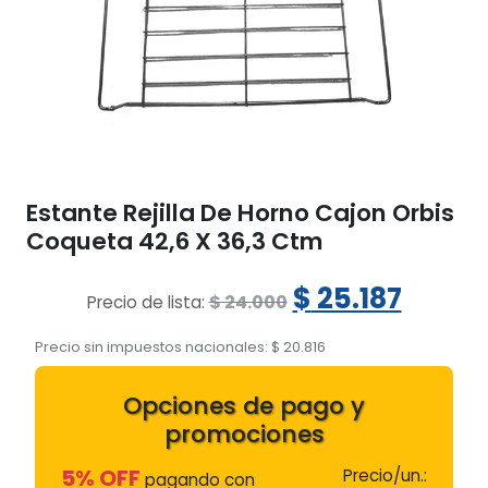
Estante Rejilla De Horno Cajon Orbis
Coqueta 42,6 X 36,3 Ctm
El
El
$
25.187
$
24.000
Precio de lista:
precio
preci
Precio sin impuestos nacionales:
$
20.816
original
actua
Opciones de pago y
era:
es:
promociones
$ 24.000.
$ 25.1
5% OFF
Precio/un.:
pagando con