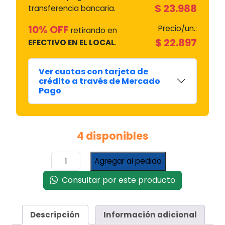
$
23.988
transferencia bancaria.
10% OFF
Precio/un.:
retirando en
$
22.897
EFECTIVO EN EL LOCAL
.
Ver cuotas con tarjeta de
crédito a través de Mercado
Pago
4 disponibles
Estante
Agregar al pedido
Rejilla
De
Consultar por este producto
Horno
Cajon
Orbis
Descripción
Información adicional
Coqueta