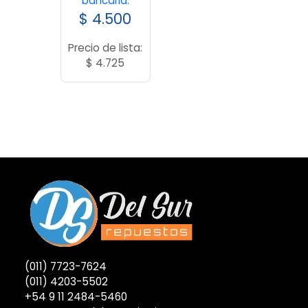
bancaria:
$
4.500
Precio de lista:
$
4.725
(011) 7723-7624
(011) 4203-5502
+54 9 11 2484-5460