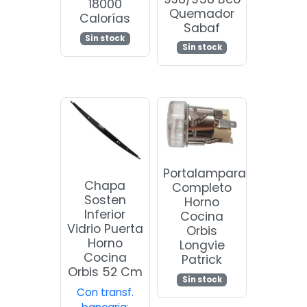
18000
Quemador
Calorías
Sabaf
Sin stock
Sin stock
Portalampara
Chapa
Completo
Sosten
Horno
Inferior
Cocina
Vidrio Puerta
Orbis
Horno
Longvie
Cocina
Patrick
Orbis 52 Cm
Sin stock
Con transf.