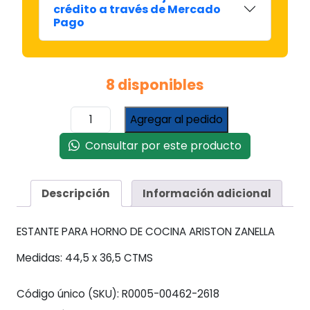
crédito a través de Mercado
Pago
8 disponibles
Estante
Agregar al pedido
Para
Horno
Consultar por este producto
Cocina
Ariston
Zanella
Descripción
Información adicional
44,5
X
ESTANTE PARA HORNO DE COCINA ARISTON ZANELLA
36,5
Ctms
Medidas: 44,5 x 36,5 CTMS
cantidad
Código único (SKU):
R0005-00462-2618