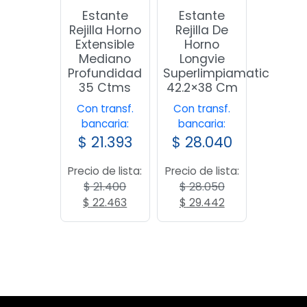
Estante
Estante
Rejilla Horno
Rejilla De
Extensible
Horno
Mediano
Longvie
Profundidad
Superlimpiamatic
35 Ctms
42.2×38 Cm
Con transf.
Con transf.
bancaria:
bancaria:
$
21.393
$
28.040
Precio de lista:
Precio de lista:
$
21.400
$
28.050
El
El
El
El
$
22.463
$
29.442
precio
precio
precio
precio
original
actual
original
actual
era:
es:
era:
es:
$ 21.400.
$ 22.463.
$ 28.050.
$ 29.442.