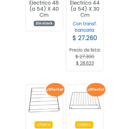
Electrico 46
Electrico 44
(a 54) X 40
(a 54) X 30
Cm
Cm
Con transf.
Sin stock
bancaria:
$
27.260
Precio de lista:
$
27.300
El
El
$
28.623
precio
precio
original
actual
era:
es:
$ 27.300.
$ 28.623.
¡Oferta!
¡Oferta!
OFERTA
OFERTA