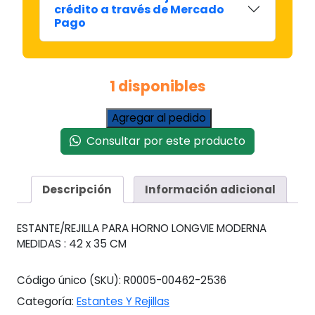
crédito a través de Mercado
Pago
1 disponibles
Estante
Agregar al pedido
De
Consultar por este producto
Horno
Longvie
Moderna
Descripción
Información adicional
42
X
35
ESTANTE/REJILLA PARA HORNO LONGVIE MODERNA
cantidad
MEDIDAS : 42 x 35 CM
Código único (SKU):
R0005-00462-2536
Categoría:
Estantes Y Rejillas