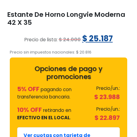
Estante De Horno Longvie Moderna
42 X 35
El
El
$
25.187
$
24.000
Precio de lista:
precio
preci
Precio sin impuestos nacionales:
$
20.816
original
actua
Opciones de pago y
era:
es:
promociones
$ 24.000.
$ 25.1
5% OFF
Precio/un.:
pagando con
$
23.988
transferencia bancaria.
10% OFF
Precio/un.:
retirando en
$
22.897
EFECTIVO EN EL LOCAL
.
Ver cuotas con tarjeta de