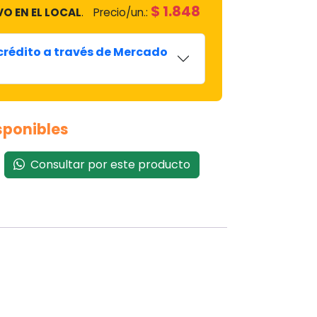
$
1.848
VO EN EL LOCAL
.
Precio/un.:
 crédito a través de Mercado
isponibles
Consultar por este producto