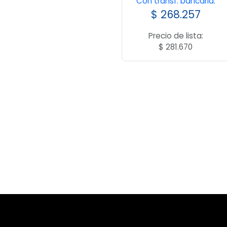
Con transf. bancaria:
$
268.257
Precio de lista:
$
281.670