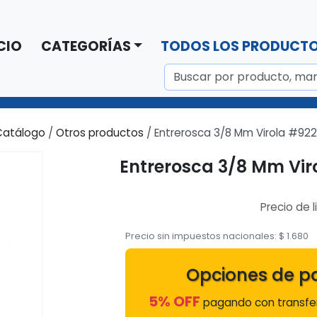
CIO
CATEGORÍAS
TODOS LOS PRODUCT
Catálogo
/
Otros productos
/ Entrerosca 3/8 Mm Virola #92
Entrerosca 3/8 Mm Vir
Precio de l
Precio sin impuestos nacionales:
$
1.680
Opciones de p
5% OFF
pagando con transfer