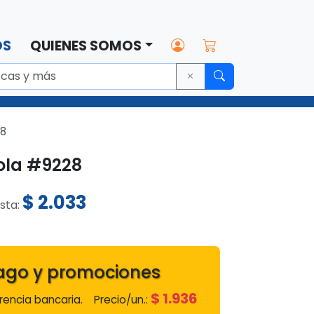
OS
QUIENES SOMOS
28
ola #9228
$
2.033
ista:
ago y promociones
$
1.936
encia bancaria.
Precio/un.: