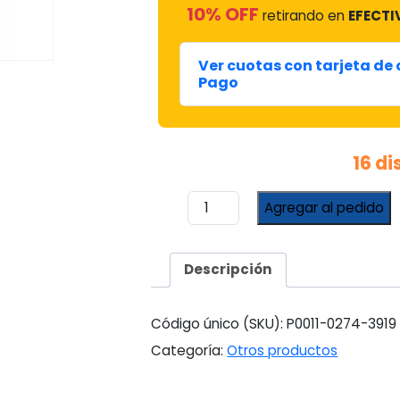
10% OFF
retirando en
EFECTI
Ver cuotas con tarjeta de
Pago
16 d
Entrerosca
Agregar al pedido
3/8
Mm
Virola
Descripción
#9228
cantidad
Código único (SKU):
P0011-0274-3919
Categoría:
Otros productos