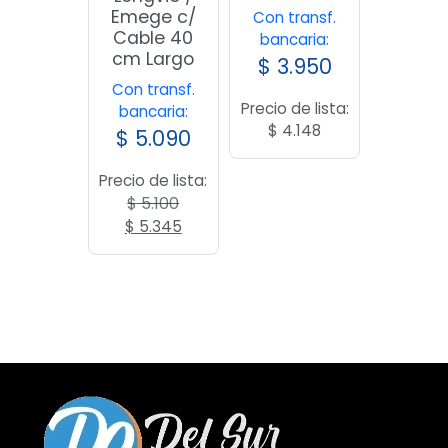
Emege c/
Con transf.
Cable 40
bancaria:
cm Largo
$
3.950
Con transf.
Precio de lista:
bancaria:
$
4.148
$
5.090
Precio de lista:
$
5.100
El
El
$
5.345
precio
precio
original
actual
era:
es:
$ 5.100.
$ 5.345.