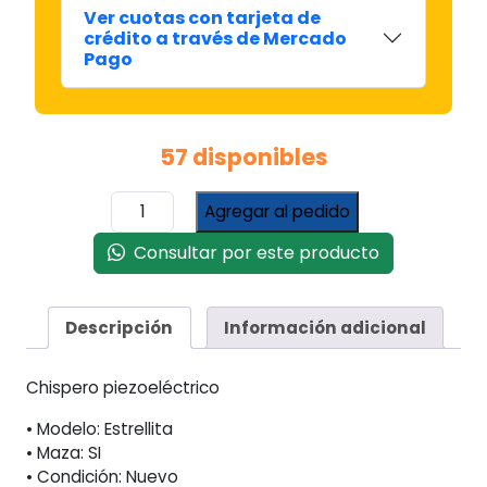
Ver cuotas con tarjeta de
crédito a través de Mercado
Pago
57 disponibles
Encendedor
Agregar al pedido
Chispero
Estufa
Consultar por este producto
Eskabe
Orbis
Estrellita
Descripción
Información adicional
Con
Masa
Chispero piezoeléctrico
cantidad
• Modelo: Estrellita
• Maza: SI
• Condición: Nuevo