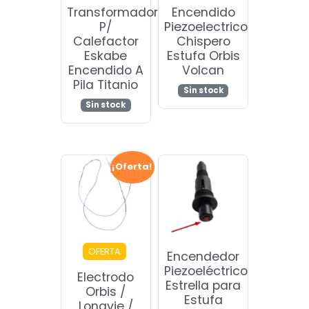
Transformador
Encendido
P/
Piezoelectrico
Calefactor
Chispero
Eskabe
Estufa Orbis
Encendido A
Volcan
Pila Titanio
Sin stock
Sin stock
¡Oferta!
OFERTA
Encendedor
Piezoeléctrico
Electrodo
Estrella para
Orbis /
Estufa
Longvie /