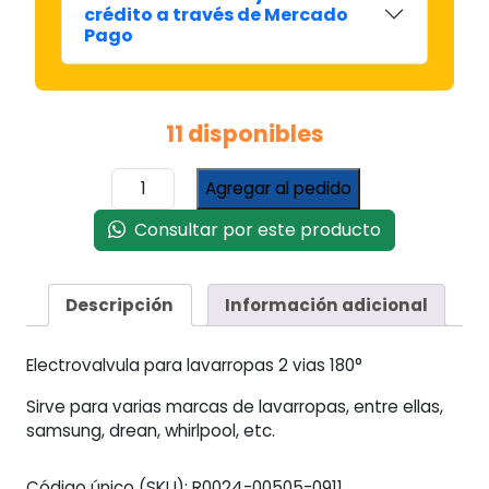
crédito a través de Mercado
Pago
11 disponibles
Electrovalvula
Agregar al pedido
Valvula
2
Consultar por este producto
Vias
180°
Lavarropas
Descripción
Información adicional
Samsung
Drean
Electrovalvula para lavarropas 2 vias 180°
cantidad
Sirve para varias marcas de lavarropas, entre ellas,
samsung, drean, whirlpool, etc.
Código único (SKU):
R0024-00505-0911