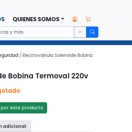
OS
QUIENES SOMOS
eguridad
/ Electrovalvula Solenoide Bobina
ide Bobina Termoval 220v
gotado
por este producto
n adicional