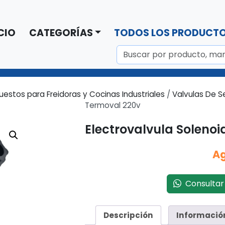
CIO
CATEGORÍAS
TODOS LOS PRODUCT
estos para Freidoras y Cocinas Industriales
/
Valvulas De S
Termoval 220v
Electrovalvula Soleno
A
Consultar 
Descripción
Informació