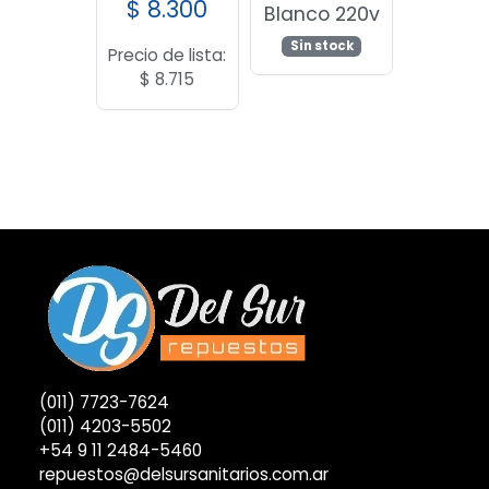
$
8.300
Blanco 220v
Sin stock
Precio de lista:
$
8.715
(011) 7723-7624
(011) 4203-5502
+54 9 11 2484-5460
repuestos@delsursanitarios.com.ar