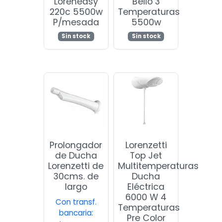
Loreneasy
Bello 3
220c 5500w
Temperaturas
P/mesada
5500w
Sin stock
Sin stock
Prolongador
Lorenzetti
de Ducha
Top Jet
Lorenzetti de
Multitemperaturas
30cms. de
Ducha
largo
Eléctrica
6000 W 4
Con transf.
Temperaturas
bancaria:
Pre Color