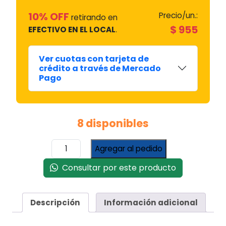
10% OFF
Precio/un.:
retirando en
$
955
EFECTIVO EN EL LOCAL
.
Ver cuotas con tarjeta de
crédito a través de Mercado
Pago
8 disponibles
Diafragma
Agregar al pedido
Cadero
Mediano
Consultar por este producto
cantidad
Descripción
Información adicional