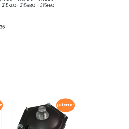
 315KLO- 315BBO - 315FEO
36
a!
¡Oferta!