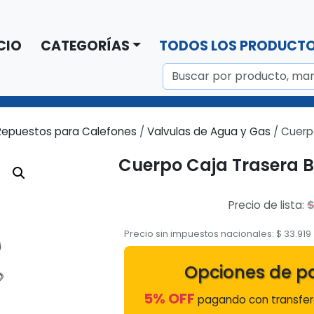
CIO
CATEGORÍAS
TODOS LOS PRODUCT
Repuestos para Calefones
/
Valvulas de Agua y Gas
/ Cuerp
Cuerpo Caja Trasera B
Precio de lista:
Precio sin impuestos nacionales:
$
33.919
Opciones de p
5% OFF
pagando con transfere