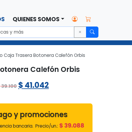
OS
QUIENES SOMOS
o Caja Trasera Botonera Calefón Orbis
otonera Calefón Orbis
El
El
$
41.042
$
39.100
precio
precio
original
actual
ago y promociones
era:
es:
$
39.088
ncia bancaria.
Precio/un.:
$ 39.100.
$ 41.042.