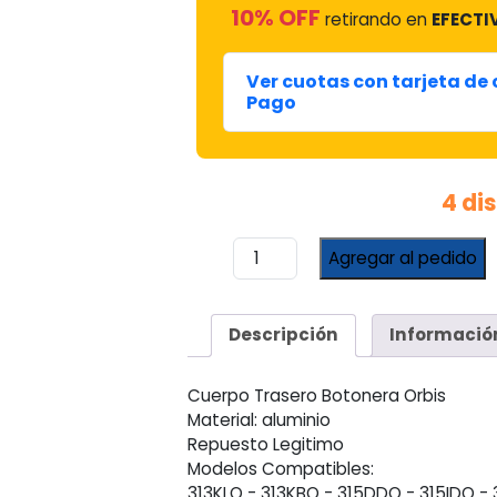
10% OFF
retirando en
EFECTI
Ver cuotas con tarjeta de
Pago
4 di
Cuerpo
Agregar al pedido
Caja
Trasera
Botonera
Descripción
Informació
Calefón
Orbis
cantidad
Cuerpo Trasero Botonera Orbis
Material: aluminio
Repuesto Legitimo
Modelos Compatibles:
313KLO - 313KBO - 315DDO - 315IDO -