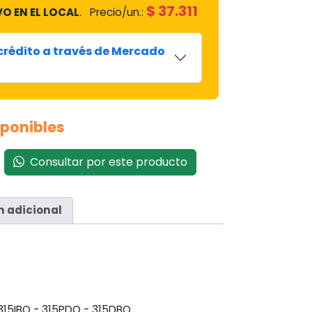
$
37.311
VO EN EL LOCAL
.
Precio/un.:
 crédito a través de Mercado
sponibles
Consultar por este producto
n adicional
 315IBO - 315PDO - 315DBO