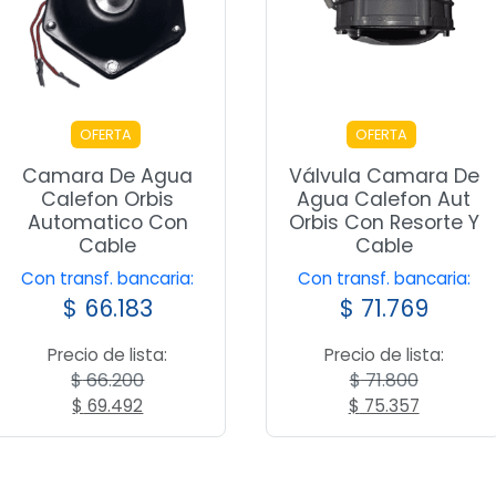
OFERTA
OFERTA
Camara De Agua
Válvula Camara De
Calefon Orbis
Agua Calefon Aut
Automatico Con
Orbis Con Resorte Y
Cable
Cable
Con transf. bancaria:
Con transf. bancaria:
$
66.183
$
71.769
Precio de lista:
Precio de lista:
$
66.200
$
71.800
El
El
El
El
$
69.492
$
75.357
precio
precio
precio
precio
original
actual
original
actual
era:
es:
era:
es: