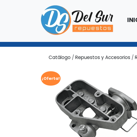
INI
Catálogo
/
Repuestos y Accesorios
/
¡Oferta!