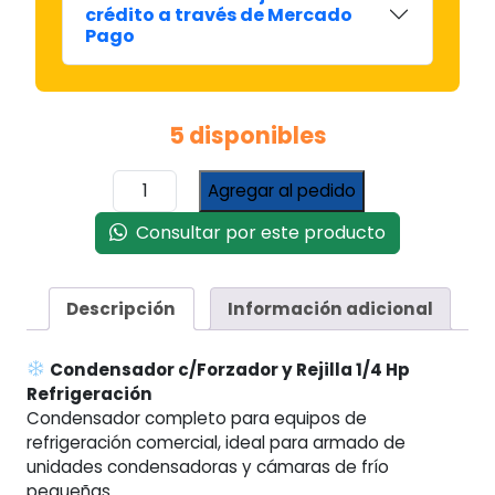
crédito a través de Mercado
Pago
5 disponibles
Condensador
Agregar al pedido
c/Forzador
y
Consultar por este producto
Rejilla
1/4
Hp
Descripción
Información adicional
Refrigeración
cantidad
Condensador c/Forzador y Rejilla 1/4 Hp
Refrigeración
Condensador completo para equipos de
refrigeración comercial, ideal para armado de
unidades condensadoras y cámaras de frío
pequeñas.