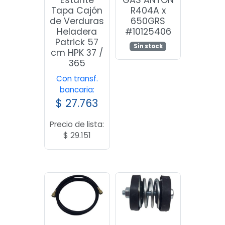
Estante
GAS ANTON
Tapa Cajón
R404A x
de Verduras
650GRS
Heladera
#10125406
Patrick 57
Sin stock
cm HPK 37 /
365
Con transf.
bancaria:
$
27.763
Precio de lista:
$
29.151