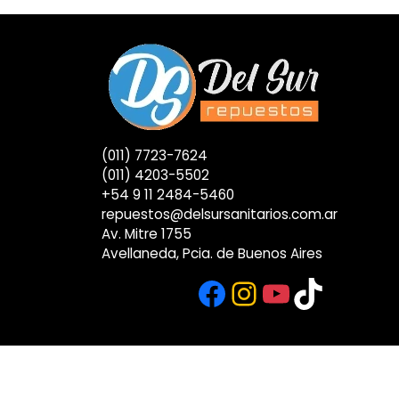
(011) 7723-7624
(011) 4203-5502
+54 9 11 2484-5460
repuestos@delsursanitarios.com.ar
Av. Mitre 1755
Avellaneda, Pcia. de Buenos Aires
Facebook
Instagram
YouTub
TikTok