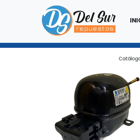
INI
Catálog