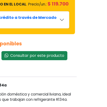
$
119.700
O EN EL LOCAL
.
Precio/un.:
 crédito a través de Mercado
sponibles
Consultar por este producto
134a
ón doméstica y comercial liviana, ideal
s que trabajan con refrigerante R134a.