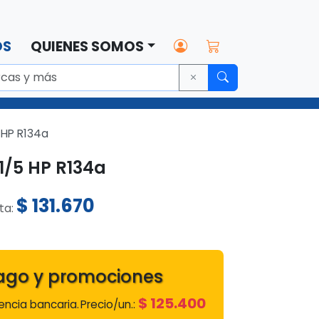
OS
QUIENES SOMOS
 HP R134a
/5 HP R134a
$
131.670
sta:
8
ago y promociones
$
125.400
ncia bancaria.
Precio/un.: