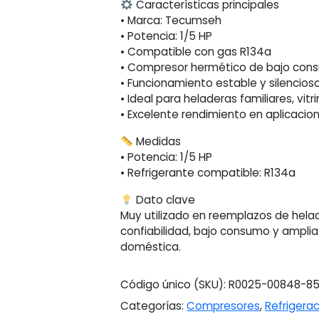
Características principales
• Marca: Tecumseh
• Potencia: 1/5 HP
• Compatible con gas R134a
• Compresor hermético de bajo con
• Funcionamiento estable y silencios
• Ideal para heladeras familiares, vitri
• Excelente rendimiento en aplicaci
Medidas
• Potencia: 1/5 HP
• Refrigerante compatible: R134a
Dato clave
Muy utilizado en reemplazos de hela
confiabilidad, bajo consumo y amplia
doméstica.
Código único (SKU):
R0025-00848-8
Categorías:
Compresores
,
Refrigera