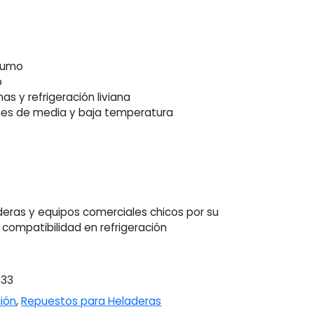
sumo
o
nas y refrigeración liviana
ones de media y baja temperatura
deras y equipos comerciales chicos por su
 compatibilidad en refrigeración
533
ción
,
Repuestos para Heladeras