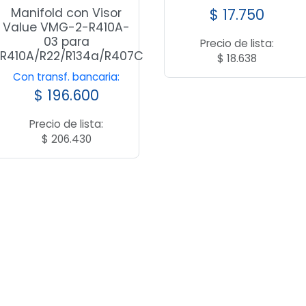
$
17.750
Manifold con Visor
Value VMG-2-R410A-
03 para
Precio de lista:
R410A/R22/R134a/R407C
$
18.638
Con transf. bancaria:
$
196.600
Precio de lista:
$
206.430