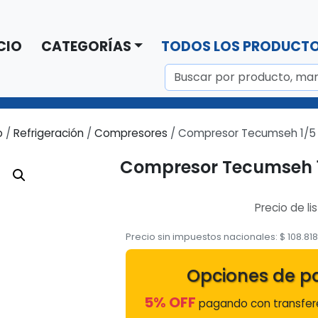
CIO
CATEGORÍAS
TODOS LOS PRODUCT
o
/
Refrigeración
/
Compresores
/ Compresor Tecumseh 1/5
Compresor Tecumseh 1
Precio de li
Precio sin impuestos nacionales:
$
108.81
Opciones de p
5% OFF
pagando con transfere