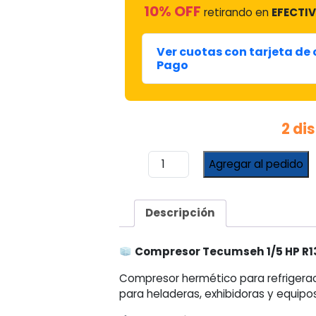
10% OFF
retirando en
EFECTIV
Ver cuotas con tarjeta de
Pago
2 di
Compresor
Agregar al pedido
Tecumseh
1/5
HP
Descripción
R134a
cantidad
Compresor Tecumseh 1/5 HP R
Compresor hermético para refrigeraci
para heladeras, exhibidoras y equipo