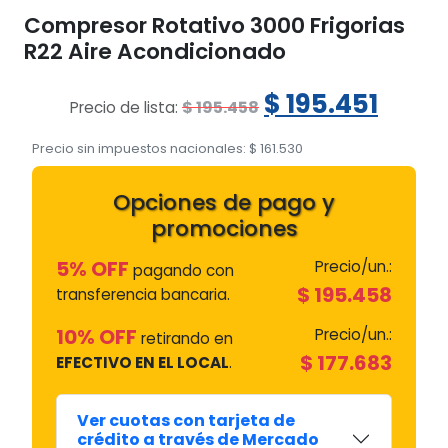
Compresor Rotativo 3000 Frigorias
R22 Aire Acondicionado
El
El
$
195.451
$
195.458
Precio de lista:
precio
prec
Precio sin impuestos nacionales:
$
161.530
original
actu
Opciones de pago y
era:
es:
promociones
$ 195.458.
$ 195
5% OFF
Precio/un.:
pagando con
$
195.458
transferencia bancaria.
10% OFF
Precio/un.:
retirando en
$
177.683
EFECTIVO EN EL LOCAL
.
Ver cuotas con tarjeta de
crédito a través de Mercado