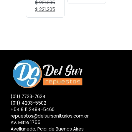
precio
precio
$
221.235
original
actual
El
El
$
221.205
era:
es:
precio
precio
$ 124.530.
$ 124.483.
original
actual
era:
es:
$ 221.235.
$ 221.205.
(011) 7723-7624
(011) 4203-5502
+54 9 11 2484-5460
repuestos@delsursanitarios.com.ar
Av. Mitre 1755
Avellaneda, Pcia. de Buenos Aires