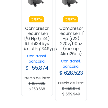
OFERTA
OFERTA
Compresor
Compresor
Tecumseh
Tecumseh 1"
1/6 Hp (r134)
Hp (r22)
R.thb1345ys
220v/50hz
#sicthg1346ygs
(reemp.
Akm26es)
Con transf.
Con transf.
bancaria:
bancaria:
$
155.874
$
628.523
Precio de lista:
Precio de lista:
$
163.695
$
659.978
El
El
$
163.668
El
El
precio
precio
$
659.949
precio
precio
original
actual
original
actual
era:
es: