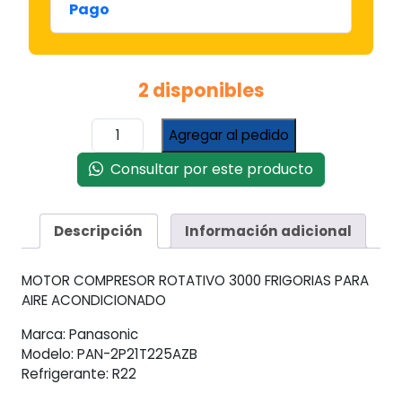
Pago
2 disponibles
Compresor
Agregar al pedido
Rotativo
3000
Consultar por este producto
Frigorias
R22
Aire
Descripción
Información adicional
Acondicionado
cantidad
MOTOR COMPRESOR ROTATIVO 3000 FRIGORIAS PARA
AIRE ACONDICIONADO
Marca: Panasonic
Modelo: PAN-2P21T225AZB
Refrigerante: R22