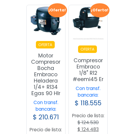
era:
es:
$ 163.695.
$ 163.668.
$ 659.978.
$ 659.949.
¡Oferta!
¡Oferta!
OFERTA
OFERTA
Motor
Compresor
Compresor
Embraco
Bocha
1/8" R12
Embraco
#eemi45 Er
Heladera
1/4+ R134
Con transf.
Egas 90 Hlr
bancaria:
$
118.555
Con transf.
bancaria:
Precio de lista:
$
210.671
$
124.530
El
El
$
124.483
Precio de lista: