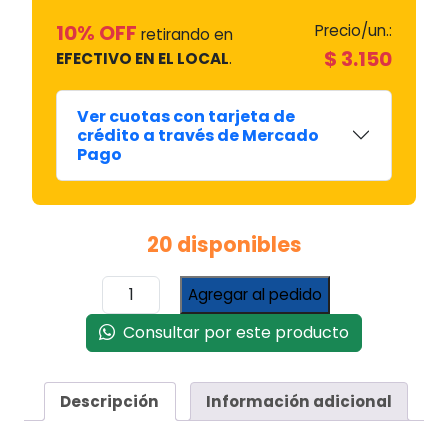
10% OFF
Precio/un.:
retirando en
$
3.150
EFECTIVO EN EL LOCAL
.
Ver cuotas con tarjeta de
crédito a través de Mercado
Pago
20 disponibles
Capacitor
Agregar al pedido
Cooltech
16uf
Consultar por este producto
440
cantidad
Descripción
Información adicional