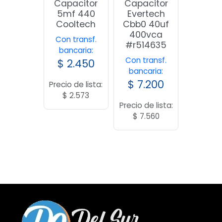
Capacitor
Capacitor
5mf 440
Evertech
Cooltech
Cbb0 40uf
400vca
Con transf.
#r514635
bancaria:
Con transf.
$
2.450
bancaria:
$
7.200
Precio de lista:
$
2.573
Precio de lista:
$
7.560