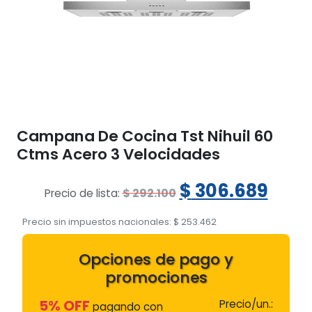
Campana De Cocina Tst Nihuil 60
Ctms Acero 3 Velocidades
El
El
$
306.689
$
292.100
Precio de lista:
precio
prec
Precio sin impuestos nacionales:
$
253.462
original
actu
Opciones de pago y
era:
es:
promociones
$ 292.100.
$ 30
5% OFF
Precio/un.:
pagando con