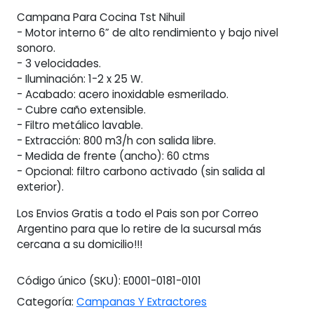
Acero
Campana Para Cocina Tst Nihuil
3
- Motor interno 6” de alto rendimiento y bajo nivel
Velocidades
sonoro.
cantidad
- 3 velocidades.
- Iluminación: 1-2 x 25 W.
- Acabado: acero inoxidable esmerilado.
- Cubre caño extensible.
- Filtro metálico lavable.
- Extracción: 800 m3/h con salida libre.
- Medida de frente (ancho): 60 ctms
- Opcional: filtro carbono activado (sin salida al
exterior).
Los Envios Gratis a todo el Pais son por Correo
Argentino para que lo retire de la sucursal más
cercana a su domicilio!!!
Código único (SKU):
E0001-0181-0101
Categoría:
Campanas Y Extractores