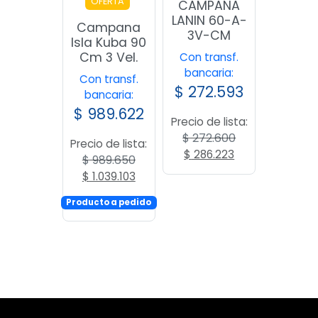
OFERTA
CAMPANA
LANIN 60-A-
Campana
3V-CM
Isla Kuba 90
Cm 3 Vel.
Con transf.
bancaria:
Con transf.
$
272.593
bancaria:
$
989.622
Precio de lista:
$
272.600
Precio de lista:
El
El
$
286.223
$
989.650
precio
precio
El
El
$
1.039.103
original
actual
precio
precio
era:
es:
Producto a pedido
original
actual
$ 272.600.
$ 286.223.
era:
es:
$ 989.650.
$ 1.039.103.