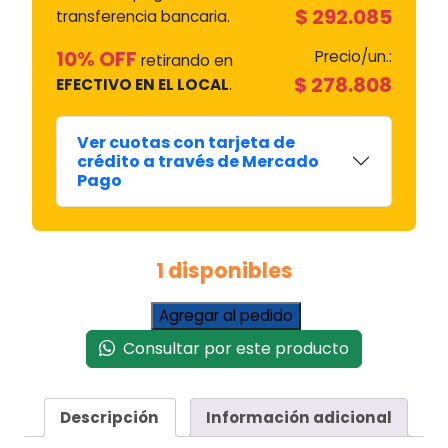
$
292.085
transferencia bancaria.
10% OFF
Precio/un.:
retirando en
$
278.808
EFECTIVO EN EL LOCAL
.
Ver cuotas con tarjeta de
crédito a través de Mercado
Pago
1 disponibles
Campana
Agregar al pedido
De
Consultar por este producto
Cocina
Tst
Nihuil
Descripción
Información adicional
60
Ctms