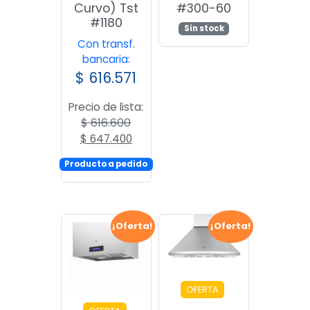
Curvo) Tst
#300-60
#1180
Sin stock
Con transf.
bancaria:
$
616.571
Precio de lista:
$
616.600
El
El
$
647.400
precio
precio
Producto a pedido
original
actual
era:
es:
$ 616.600.
$ 647.400.
¡Oferta!
¡Oferta!
OFERTA