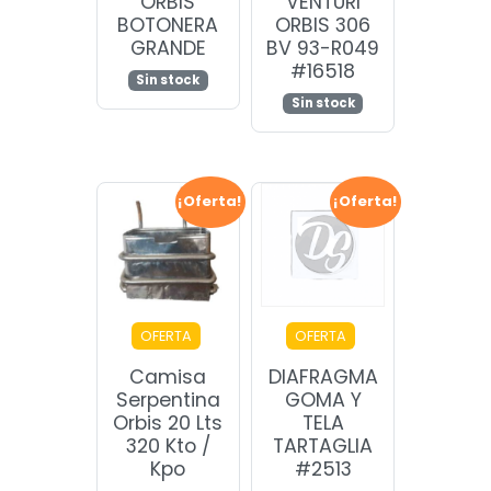
ORBIS
VENTURI
BOTONERA
ORBIS 306
GRANDE
BV 93-R049
#16518
Sin stock
Sin stock
¡Oferta!
¡Oferta!
OFERTA
OFERTA
Camisa
DIAFRAGMA
Serpentina
GOMA Y
Orbis 20 Lts
TELA
320 Kto /
TARTAGLIA
Kpo
#2513