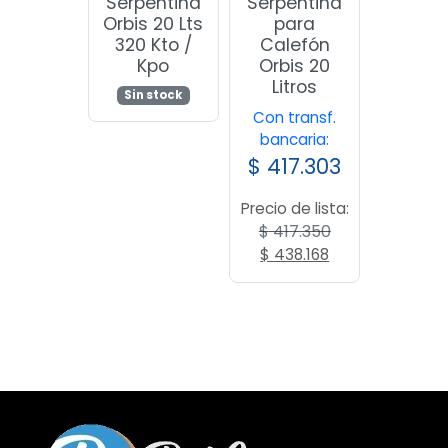
Serpentina
Serpentina
Orbis 20 Lts
para
320 Kto /
Calefón
Kpo
Orbis 20
Litros
Sin stock
Con transf.
bancaria:
$
417.303
Precio de lista:
$
417.350
El
El
$
438.168
precio
precio
original
actual
era:
es:
$ 417.350.
$ 438.168.