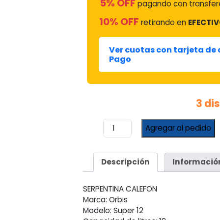
5% OFF
pagando con transfere
10% OFF
retirando en
EFECTIV
Ver cuotas con tarjeta de
Pago
3 di
Camisa
Agregar al pedido
/
Serpentina
De
Descripción
Informació
Calefon
Orbis
Botonera
SERPENTINA CALEFON
12
Marca: Orbis
Lts
Modelo: Super 12