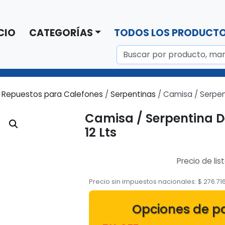
CIO
CATEGORÍAS
TODOS LOS PRODUCT
/
Repuestos para Calefones
/
Serpentinas
/ Camisa / Serpen
Camisa / Serpentina D
12 Lts
Precio de lis
Precio sin impuestos nacionales:
$
276.71
Opciones de p