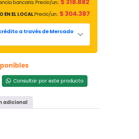
$
318.882
ncia bancaria.
Precio/un.:
$
304.387
O EN EL LOCAL
.
Precio/un.:
 crédito a través de Mercado
sponibles
Consultar por este producto
n adicional