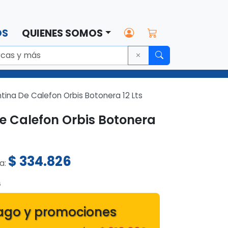
OS
QUIENES SOMOS
tina De Calefon Orbis Botonera 12 Lts
e Calefon Orbis Botonera
$
334.826
ta:
6
ago y promociones